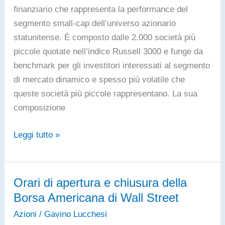
Berkshire
finanziario che rappresenta la performance del
Hathaway
segmento small-cap dell’universo azionario
di
statunitense. È composto dalle 2.000 società più
classe
piccole quotate nell’indice Russell 3000 e funge da
A
benchmark per gli investitori interessati al segmento
e
di mercato dinamico e spesso più volatile che
di
queste società più piccole rappresentano. La sua
classe
composizione
B?
Cos’è
Leggi tutto »
l’indice
Russell
2000
Orari di apertura e chiusura della
Borsa Americana di Wall Street
Azioni
/
Gavino Lucchesi