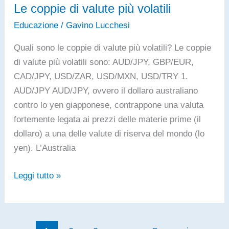
Le coppie di valute più volatili
Educazione
/
Gavino Lucchesi
Quali sono le coppie di valute più volatili? Le coppie
di valute più volatili sono: AUD/JPY, GBP/EUR,
CAD/JPY, USD/ZAR, USD/MXN, USD/TRY 1.
AUD/JPY AUD/JPY, ovvero il dollaro australiano
contro lo yen giapponese, contrappone una valuta
fortemente legata ai prezzi delle materie prime (il
dollaro) a una delle valute di riserva del mondo (lo
yen). L’Australia
Le
Leggi tutto »
coppie
di
valute