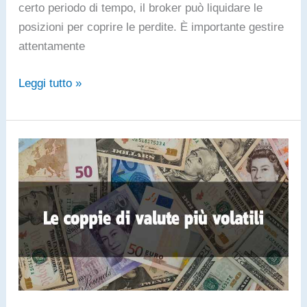
certo periodo di tempo, il broker può liquidare le
posizioni per coprire le perdite. È importante gestire
attentamente
Definizione
Leggi tutto »
Margin
Call
–
Richiamo
di
margine
?
Significato
e
definizione