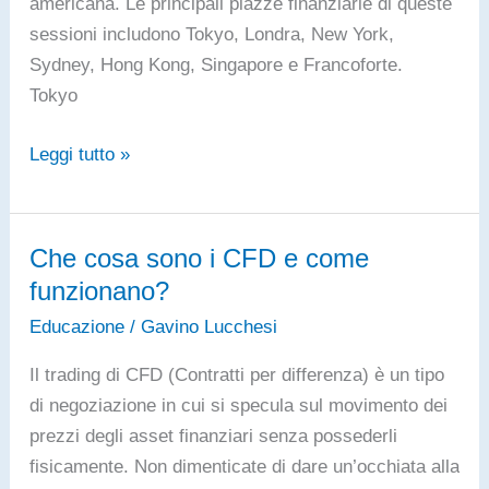
americana. Le principali piazze finanziarie di queste
sessioni includono Tokyo, Londra, New York,
Sydney, Hong Kong, Singapore e Francoforte.
Tokyo
Orari
Leggi tutto »
Mercato
Forex:
Guida
Che cosa sono i CFD e come
Rapida
funzionano?
per
Educazione
/
Gavino Lucchesi
Investitori
Il trading di CFD (Contratti per differenza) è un tipo
di negoziazione in cui si specula sul movimento dei
prezzi degli asset finanziari senza possederli
fisicamente. Non dimenticate di dare un’occhiata alla