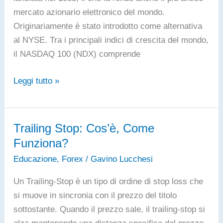
Wall
mercato azionario elettronico del mondo.
Street
Originariamente è stato introdotto come alternativa
al NYSE. Tra i principali indici di crescita del mondo,
il NASDAQ 100 (NDX) comprende
Cos’è
Leggi tutto »
il
Nasdaq
100?
Trailing Stop: Cos’è, Come
Funziona?
Educazione
,
Forex
/
Gavino Lucchesi
Un Trailing-Stop è un tipo di ordine di stop loss che
si muove in sincronia con il prezzo del titolo
sottostante. Quando il prezzo sale, il trailing-stop si
alza mantenendo una distanza specifica dal prezzo