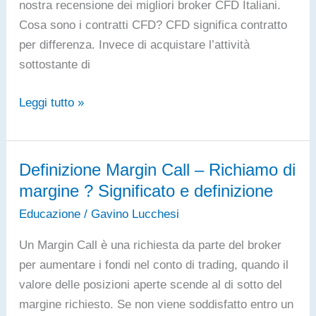
nostra recensione dei migliori broker CFD Italiani.
Cosa sono i contratti CFD? CFD significa contratto
per differenza. Invece di acquistare l’attività
sottostante di
Che
Leggi tutto »
cosa
sono
i
Definizione Margin Call – Richiamo di
CFD
margine ? Significato e definizione
e
Educazione
/
Gavino Lucchesi
come
funzionano?
Un Margin Call è una richiesta da parte del broker
per aumentare i fondi nel conto di trading, quando il
valore delle posizioni aperte scende al di sotto del
margine richiesto. Se non viene soddisfatto entro un