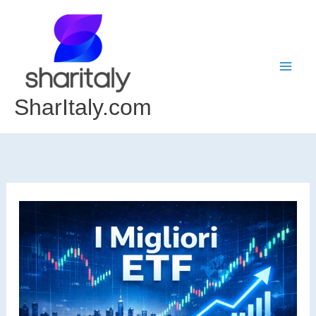
Vai
al
contenuto
SharItaly.com