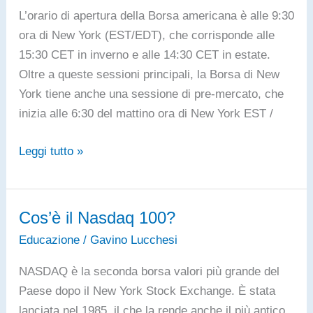
L’orario di apertura della Borsa americana è alle 9:30
ora di New York (EST/EDT), che corrisponde alle
15:30 CET in inverno e alle 14:30 CET in estate.
Oltre a queste sessioni principali, la Borsa di New
York tiene anche una sessione di pre-mercato, che
inizia alle 6:30 del mattino ora di New York EST /
Orari
Leggi tutto »
di
apertura
e
Cos’è il Nasdaq 100?
chiusura
Educazione
/
Gavino Lucchesi
della
Borsa
NASDAQ è la seconda borsa valori più grande del
Americana
Paese dopo il New York Stock Exchange. È stata
di
lanciata nel 1985, il che la rende anche il più antico